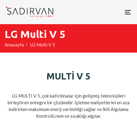
To
nav
LG Multi V 5
Anasayfa
LG Multi V 5
MULTİ V 5
LG MULTI V 5, çok katlı binalar için gelişmiş teknolojileri
birleştiren entegre bir çözümdür. İşletme maliyetlerini en aza
indirirken maksimum enerji verimliliği sağlar ve İkili Algılama
Kontrolü nem ve sıcaklığı algılar.